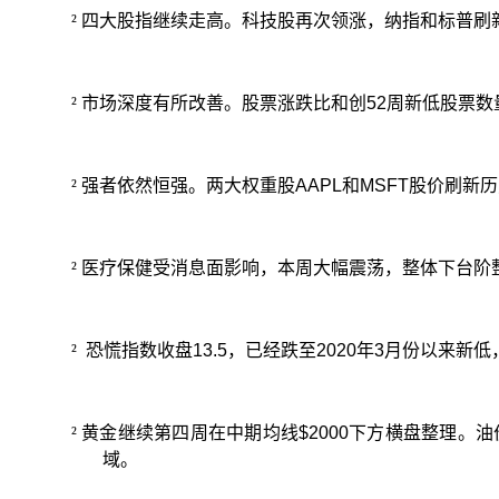
²
四大股指继续走高。科技股再次领涨，纳指和标普刷
²
市场深度有所改善。股票涨跌比和创
52
周新低股票数
²
强者依然恒强。两大权重股
AAPL
和
MSFT
股价刷新历
²
医疗保健受消息面影响，本周大幅震荡，整体下台阶
²
恐慌指数收盘
13.5
，已经跌至
2020
年
3
月份以来新低
²
黄金继续第四周在中期均线
$2000
下方横盘整理。油
域。