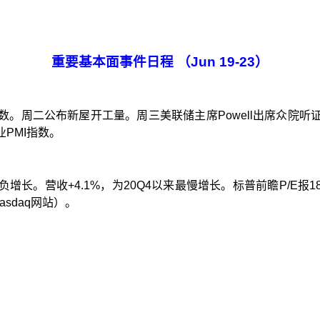
重要基本面事件日程
（
Jun 19
-
23
）
数。周二公布新屋开工量。周三美联储主席
Powell
出席众院听
业
PMI
指数。
负增长。营收
+4.1%
，为
20Q4
以来最慢增长。标普前瞻
P/E
报
1
asdaq
网站）。