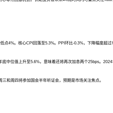
来低点
4%
。核心
CPI
回落至
5.3%
。
PPI
环比
-0.3%
，下降幅度超过
年底中位值上升至
5.6%
，意味着还将再次加息两个
25bps
。
2024
周三和周四将参加国会半年听证会，预期是市场关注焦点。