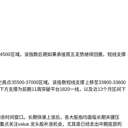
14500
区域。该指数后期如果承接周五走势继续回撤，短线支撑
史高点
35500-37000
区域。该指数短线支撑上移至
33800-33600
下方支撑为前期
11
周突破平台
1820
一线，以及近
13
个月区间下
剩余时间窗口。长期快速上涨后，各大股指均面临长期关键压
重点关注
value
龙头股补涨机会，尤其是已经走出中期底部的