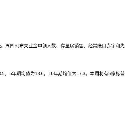
证。周四公布失业金申领人数、存量房销售、经常账目赤字和先
8.5
。
5
年期均值为
18.
6
，
10
年期均值为
17.3
。本周将有
5
家标普