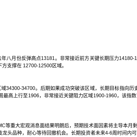
去年八月份反弹高点
13181
。非常接近前方关键长期压力
14180-
下方支撑在
12700-12500
区域。
区域
34300-34700
。后期如果成功突破该区域，长期目标指向历
周最高上行至
1906
，非常接近关键阻力区域
1900-1960
，该指数
MC
等重大宏观消息面结果明朗后，预期技术面因素将主导本月
技龙头品种，耐心等待回撤机会。长期投资者未来
4-6
周时间内可