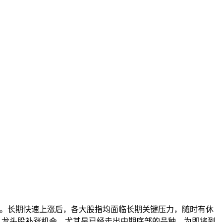
口。长期快速上涨后，各大股指均面临长期关键压力，随时有休
e 龙头股补涨机会，尤其是已经走出中期底部的品种，为即将到