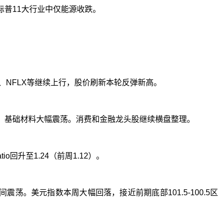
标普
11
大行业中仅能源收跌。
、
NFLX
等继续上行，股价刷新本轮反弹新高。
、基础材料大幅震荡。消费和金融龙头股继续横盘整理。
atio
回升至
1.24
（前周
1.12
）。
间震荡。美元指数本周大幅回落，接近前期底部
101.5-100.5
区