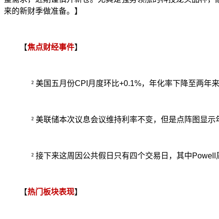
来的新财季做准备。】
【
焦点财经事件
】
²
美国五月份
CPI
月度环比
+0.1%
，年化率下降至两年
²
美联储本次议息会议维持利率不变，但是点阵图显示
²
接下来这周因公共假日只有四个交易日，其中
Powell
【
热门板块表
现
】