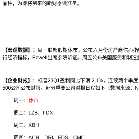
品种，为即将到来的新财季做准备。
【宏观数据】：
周一联邦假期休市，公布六月份房产商信心指
行经济指标，
Powell
出席参院听证。周五公布美国服务和制造
【企业财报】
：标普
23Q1
盈利同比下滑
-
2.
1%
，连续两个季度
500
公司公布财报。部分重要公司财报日
程如下（数据来源：
N
周一
：
休市
周二：
LZB
、
FDX
周三：
KBH
周四
：
ACN
、
DRI
、
FDS
、
CMC