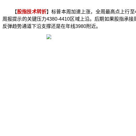
【
股指技术转折
】标普本周加速上涨，全周最高点上行至
周报提示的关键压力
4380-4410
区域上沿。后期如果股指承接
反弹趋势通道下沿支撑还是在年线
3980
附近。