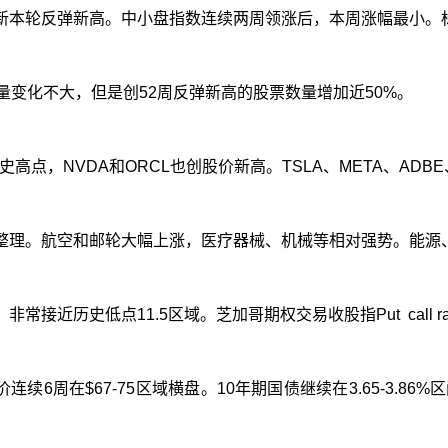
新本轮反弹新高。中小盘指数连续两周领涨后，本周涨幅最小。
量变化不大，但是创
52
周反弹新高的股票数量增加近
50%
。
史高点，
NVDA
和
ORCL
也创股价新高。
TSLA
、
META
、
ADBE
整理。航空和邮轮大幅上涨，医疗器械、机械等相对强势。能源
，非常接近历史低点
11.5
区域。芝加哥期权交易收股指
Put call r
价连续
6
周在
$67-75
区域横盘。
10
年期国债继续在
3.65-3.86%
区