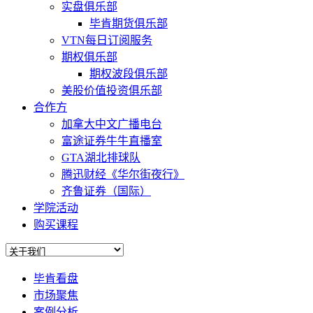
实盘俱乐部
毕肯期货俱乐部
VTN每日订阅服务
期权俱乐部
期权波段俱乐部
美股价值投资俱乐部
合作方
加拿大中文广播电台
富途证券牛牛直播室
GTA湖北排球队
腾迅财经《华尔街夜行》
齐鲁证券（国际）
学院活动
购买课程
毕肯看盘
市场聚焦
案例分析