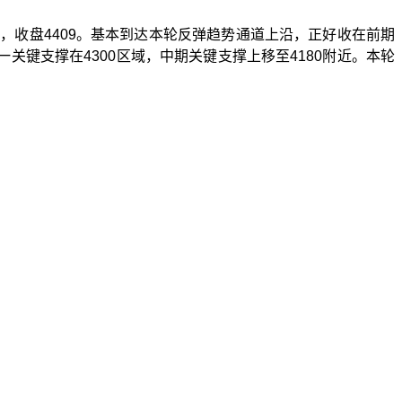
落，收盘
4409
。基本到达本轮反弹趋势通道上沿，正好收在前期
一关键支撑在
4300
区域，中期关键支撑上移至
4180
附近。本轮