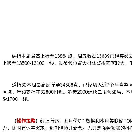
纳指本周最高上行至
13864
点，周五收盘
13689
已经突破
上移至
13500-13100
一线，跌破该位置大盘休整概率就较大，
道指
30
本周最高反弹至
34588
点，已经切入
近
7
个月盘整
区域。年线支撑在
32800
附近。罗素
2000
连续二周领涨后，本
沿
1700
一线。
【
操作策略
】综上所述：五月份
CPI
数据和本月美联储
FO
力，随时有休整需求，近期谨慎开新仓。尤其是强势领涨的科