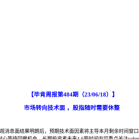
【毕肯周报第
484
期（
2
3
/
0
6/18
）
】
市场转向技术面
，股指随时需要休整
大宏观消息面结果明朗后，预期技术面因素将主导本月剩余时间窗
等待回撤机会。长期投资者未来4-6周时间内可重点关注valu