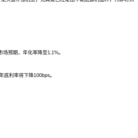
市场预期，年化率降至
1.1%
。
年底利率将下降
100bps
。