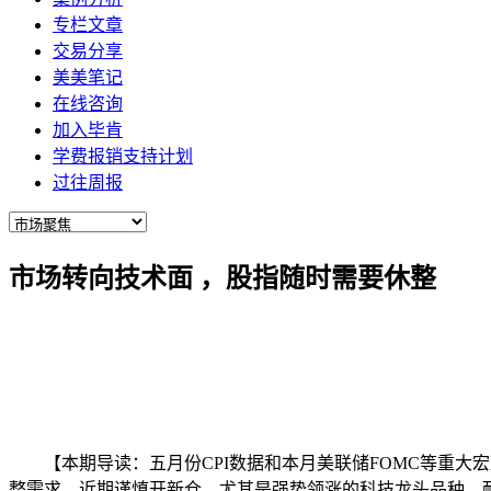
专栏文章
交易分享
美美笔记
在线咨询
加入毕肯
学费报销支持计划
过往周报
市场转向技术面 ，股指随时需要休整
【
本期导读
：五月份
CPI数据和本月美联储FOMC等重
整需求，近期谨慎开新仓。尤其是强势领涨的科技龙头品种，耐心